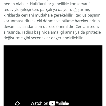
neden olabilir. Hafif kırıklar genellikle konservatif
tedaviyle iyileşirken, parçalı ya da yer değiştirmiş
kırıklarda cerrahi müdahale gerekebilir. Radius başının
korunması, dirsekteki dönme ve bükme hareketlerinin
devamı açısından son derece önemlidir. Cerrahi tedavi
sırasında, radius başı vidalama, çıkarma ya da protezle
değiştirme gibi seçenekler değerlendirilebilir.