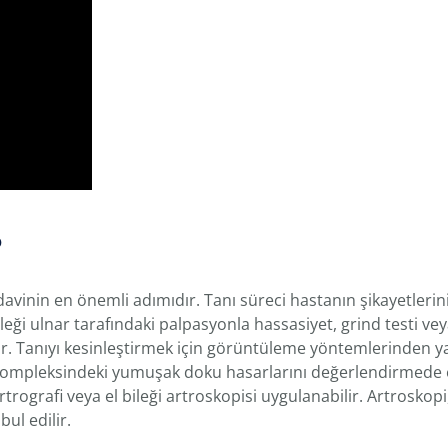
?
avinin en önemli adımıdır. Tanı süreci hastanın şikayetlerini
ileği ulnar tarafındaki palpasyonla hassasiyet, grind testi ve
rır. Tanıyı kesinleştirmek için görüntüleme yöntemlerinden ya
kompleksindeki yumuşak doku hasarlarını değerlendirmede 
trografi veya el bileği artroskopisi uygulanabilir. Artroskop
ul edilir.