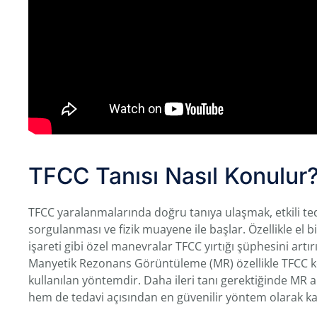
TFCC Tanısı Nasıl Konulur
TFCC yaralanmalarında doğru tanıya ulaşmak, etkili ted
sorgulanması ve fizik muayene ile başlar. Özellikle el b
işareti gibi özel manevralar TFCC yırtığı şüphesini artı
Manyetik Rezonans Görüntüleme (MR) özellikle TFCC 
kullanılan yöntemdir. Daha ileri tanı gerektiğinde MR ar
hem de tedavi açısından en güvenilir yöntem olarak kab