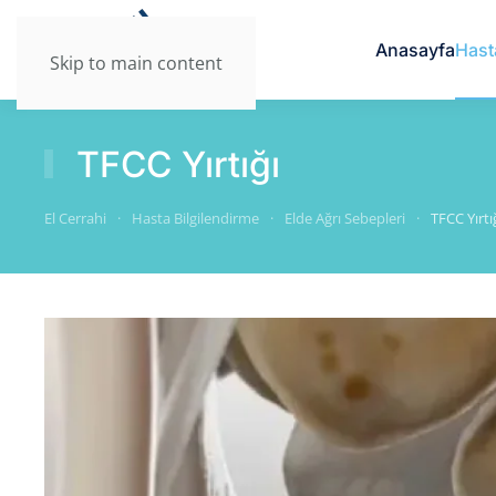
Anasayfa
Hast
Skip to main content
TFCC Yırtığı
El Cerrahi
Hasta Bilgilendirme
Elde Ağrı Sebepleri
TFCC Yırtı