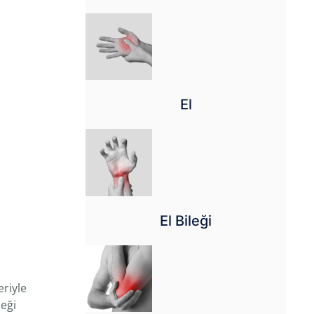
El
El Bileği
eriyle
leği