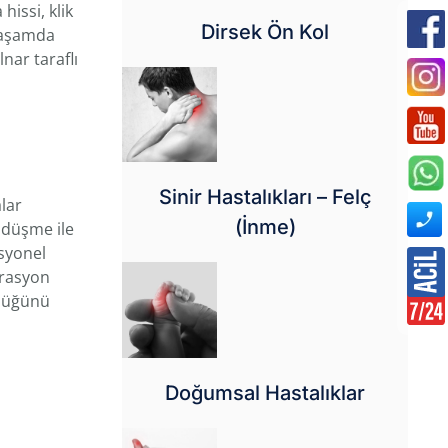
issi, klik
Dirsek Ön Kol
 yaşamda
nar taraflı
Sinir Hastalıkları – Felç
lar
(İnme)
e düşme ile
asyonel
erasyon
nlüğünü
Doğumsal Hastalıklar