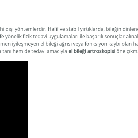
i dışı yöntemlerdir. Hafif ve stabil yırtıklarda, bileğin dinlen
fe yönelik fizik tedavi uygulamaları ile başarılı sonuçlar alına
ğmen iyileşmeyen el bileği ağrısı veya fonksiyon kaybı olan h
m tanı hem de tedavi amacıyla
el bileği artroskopisi
öne çıkma