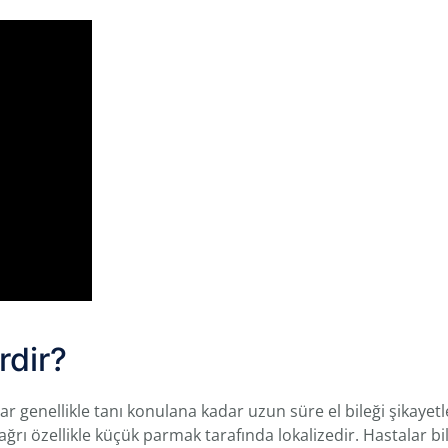
rdir?
lar genellikle tanı konulana kadar uzun süre el bileği şikayetl
ağrı özellikle küçük parmak tarafında lokalizedir. Hastalar bi