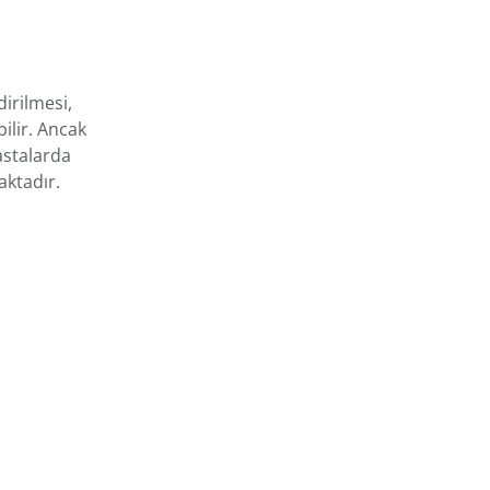
dirilmesi,
bilir. Ancak
astalarda
ktadır.