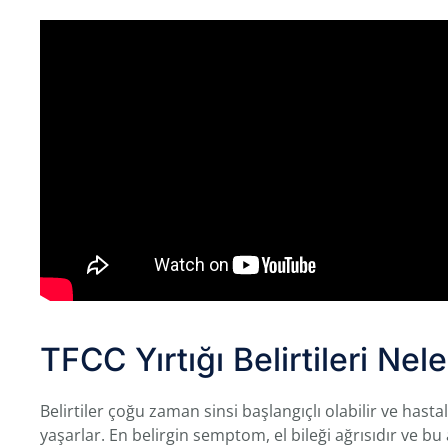
TFCC Yırtığı Belirtileri Nele
Belirtiler çoğu zaman sinsi başlangıçlı olabilir ve hasta
yaşarlar. En belirgin semptom, el bileği ağrısıdır ve bu 