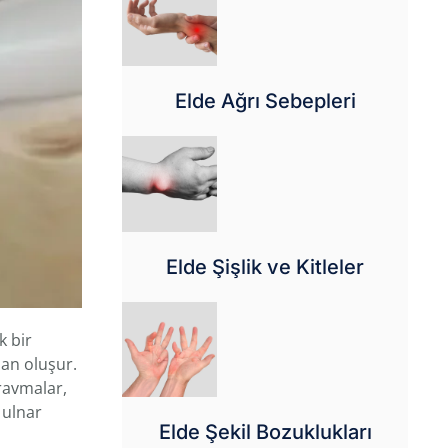
Elde Ağrı Sebepleri
Elde Şişlik ve Kitleler
k bir
dan oluşur.
travmalar,
 ulnar
Elde Şekil Bozuklukları