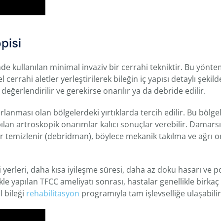
pisi
inde kullanılan minimal invaziv bir cerrahi tekniktir. Bu yönt
cerrahi aletler yerleştirilerek bileğin iç yapısı detaylı şekild
 değerlendirilir ve gerekirse onarılır ya da debride edilir.
arlanması olan bölgelerdeki yırtıklarda tercih edilir. Bu bölge
ılan artroskopik onarımlar kalıcı sonuçlar verebilir. Damars
kular temizlenir (debridman), böylece mekanik takılma ve ağrı 
i yerleri, daha kısa iyileşme süresi, daha az doku hasarı ve p
le yapılan TFCC ameliyatı sonrası, hastalar genellikle birkaç
l bileği
rehabilitasyon
programıyla tam işlevselliğe ulaşabilir