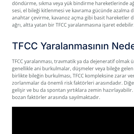
döndürme, sıkma veya yük bindirme hareketlerinde ağrın
sesi, el bileği kitlenmesi ve kavrama gücünde azalma da e
anahtar çevirme, kavanoz açma gibi basit hareketler dah
ağrı, altta yatan bir TFCC yaralanmasına işaret edebilir
TFCC Yaralanmasının Nede
TFCC yaralanması, travmatik ya da dejeneratif olmak üz
genellikle ani burkulmalar, düşmeler veya bileğe gelen 
birlikte bileğin burkulması, TFCC kompleksine zarar vere
zorlanmalar da önemli risk faktörleri arasındadır. Diğ
gelişir ve bu da spontan yırtıklara zemin hazırlayabili
bozan faktörler arasında sayılmaktadır.