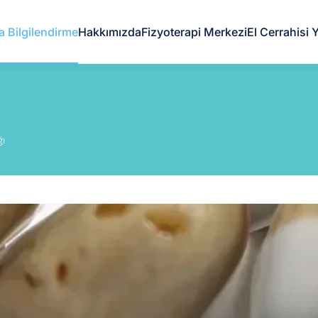
a Bilgilendirme
Hakkımızda
Fizyoterapi Merkezi
El Cerrahisi Y
ğı