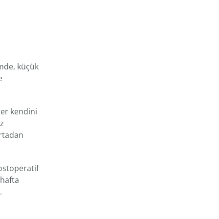
emde, küçük
e
ler kendini
ız
ortadan
ostoperatif
 hafta
.