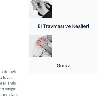
El Travması ve Kesileri
Omuz
n detaylı
ya fovea
rarlanılır.
en yaygın
i, hem tanı