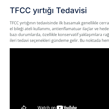
TFCC yırtığı Tedavisi
TFCC yırtığının tedavisinde ilk basamak genellikle cerrah
el bileği ateli kullanımı, antienflamatuar ilaçlar ve hede
bazı durumlarda, özellikle konservatif yaklaşımlara ra
ileri tedavi seçenekleri gündeme gelir. Bu noktada he