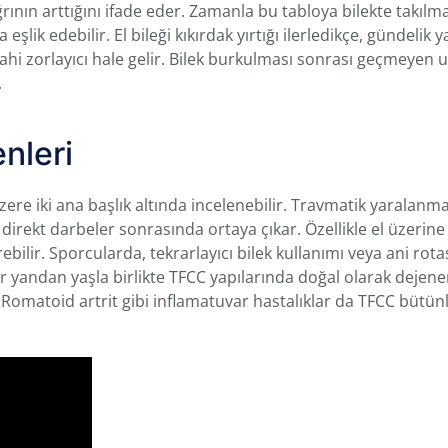
ın arttığını ifade eder. Zamanla bu tabloya bilekte takılma h
şlik edebilir. El bileği kıkırdak yırtığı ilerledikçe, gündelik
i zorlayıcı hale gelir. Bilek burkulması sonrası geçmeyen ul
.
nleri
ere iki ana başlık altında incelenebilir. Travmatik yaralanma
direkt darbeler sonrasında ortaya çıkar. Özellikle el üzerin
bilir. Sporcularda, tekrarlayıcı bilek kullanımı veya ani rot
er yandan yaşla birlikte TFCC yapılarında doğal olarak dejen
r. Romatoid artrit gibi inflamatuvar hastalıklar da TFCC bütü