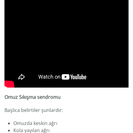
Omuz Sıkışma sendromu
Başlıca belirtiler şunlardır:
Omuzda keskin ağrı
Kola yayılan ağrı