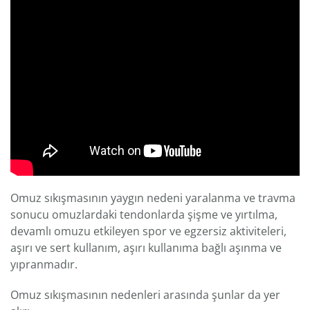
Omuz sıkışmasının yaygın nedeni yaralanma ve travma
sonucu omuzlardaki tendonlarda şişme ve yırtılma,
devamlı omuzu etkileyen spor ve egzersiz aktiviteleri,
aşırı ve sert kullanım, aşırı kullanıma bağlı aşınma ve
yıpranmadır.
Omuz sıkışmasının nedenleri arasında şunlar da yer