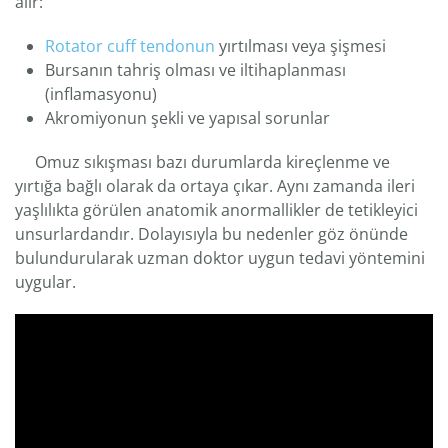
alır:
Rotator cuff tendonun
yırtılması veya şişmesi
Bursanın tahriş olması ve iltihaplanması
(inflamasyonu)
Akromiyonun şekli ve yapısal sorunlar
Omuz sıkışması bazı durumlarda kireçlenme ve
yırtığa bağlı olarak da ortaya çıkar. Aynı zamanda ileri
yaşlılıkta görülen anatomik anormallikler de tetikleyici
unsurlardandır. Dolayısıyla bu nedenler göz önünde
bulundurularak uzman doktor uygun tedavi yöntemini
uygular.