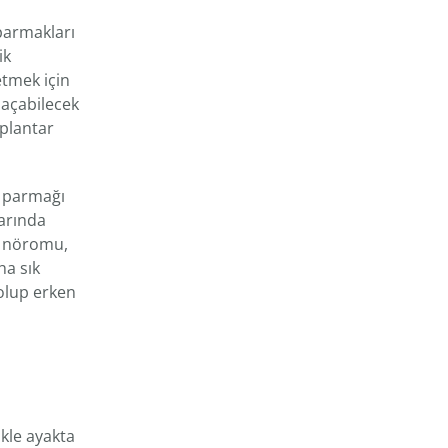
parmakları
ik
etmek için
 açabilecek
 plantar
k parmağı
larında
on nöromu,
ha sık
 olup erken
ikle ayakta