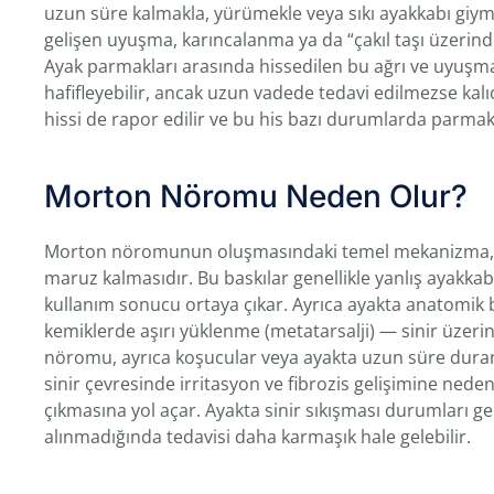
uzun süre kalmakla, yürümekle veya sıkı ayakkabı giy
gelişen uyuşma, karıncalanma ya da “çakıl taşı üzerinde 
Ayak parmakları arasında hissedilen bu ağrı ve uyuşma, si
hafifleyebilir, ancak uzun vadede tedavi edilmezse kalı
hissi de rapor edilir ve bu his bazı durumlarda parmak 
Morton Nöromu Neden Olur?
Morton nöromunun oluşmasındaki temel mekanizma, aya
maruz kalmasıdır. Bu baskılar genellikle yanlış ayakkab
kullanım sonucu ortaya çıkar. Ayrıca ayakta anatomik 
kemiklerde aşırı yüklenme (metatarsalji) — sinir üzeri
nöromu, ayrıca koşucular veya ayakta uzun süre duran
sinir çevresinde irritasyon ve fibrozis gelişimine ned
çıkmasına yol açar. Ayakta sinir sıkışması durumları 
alınmadığında tedavisi daha karmaşık hale gelebilir.