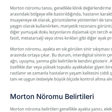
Morton nöromu tanısı, genellikle klinik değerlendirme
arasındaki bölgeye elle bastırıldığında, hastanın karakte
muayeneye ek olarak, görüntüleme yöntemleri de tanıya 
yaygın olarak kullanılırken, manyetik rezonans görün
diğer yumuşak doku lezyonlarını dışlamak için tercih 
fasiit, metatarsalji veya stres kırıkları gibi diğer ayak 
Morton nöromu, ayakta en sık görülen sinir sıkışması 
arasında ortaya çıkar. Bu durum, interdigital sinirin 
ağrı, uyuşma, yanma gibi belirtilerle kendini gösterir.
özellikle dar veya yüksek topuklu ayakkabılar giyen bi
rastlanır ve zamanla hastaların yaşam kalitesini ciddi ş
tanı ve uygun tedaviyle büyük ölçüde kontrol altına alın
Morton Nöromu Belirtileri
Morton nöroma belirtileri genellikle ayakta yanıcı, elekt