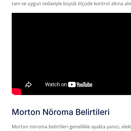
tanı ve uygun tedaviyle büyük ölçüde kontrol altına alın
Morton Nöroma Belirtileri
Morton nöroma belirtileri genellikle ayakta yanıcı, elekt