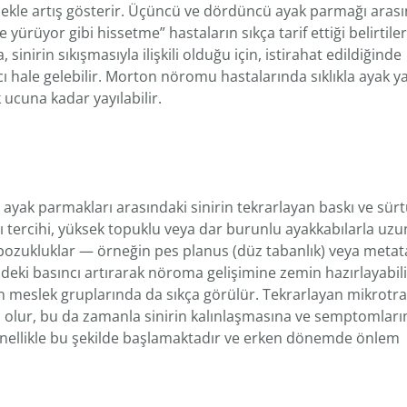
mekle artış gösterir. Üçüncü ve dördüncü ayak parmağı aras
yürüyor gibi hissetme” hastaların sıkça tarif ettiği belirtile
nirin sıkışmasıyla ilişkili olduğu için, istirahat edildiğinde
cı hale gelebilir. Morton nöromu hastalarında sıklıkla ayak 
ucuna kadar yayılabilir.
k parmakları arasındaki sinirin tekrarlayan baskı ve sür
ı tercihi, yüksek topuklu veya dar burunlu ayakkabılarla uzu
bozukluklar — örneğin pes planus (düz tabanlık) veya metat
ndeki basıncı artırarak nöroma gelişimine zemin hazırlayabil
 meslek gruplarında da sıkça görülür. Tekrarlayan mikrotr
en olur, bu da zamanla sinirin kalınlaşmasına ve semptomları
genellikle bu şekilde başlamaktadır ve erken dönemde önlem