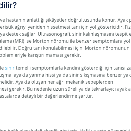
ilir?
 ve hastanın anlattığı şikâyetler doğrultusunda konur. Ayak 
ristik ağrıyı yeniden hissetmesi tanı için yol göstericidir. Fiz
destek sağlar. Ultrasonografi, sinir kalınlaşmasını tespit 
tüleme (MRI) ise Morton nöromu ile benzer semptomlara yol
edilebilir. Doğru tanı konulabilmesi için, Morton nöromunun
problemleriyle karıştırılmaması gerekir.
kle
sinir
temelli semptomlarla kendini gösterdiği için tanısı 
şma, ayakta yanma hissi ya da sinir sıkışmasına benzer ya
lidir. Ayakta oluşan her ağrı mekanik sebeplerden
esi gerekir. Bu nedenle uzun süreli ya da tekrarlayıcı ayak a
stalarda detaylı bir değerlendirme şarttır.