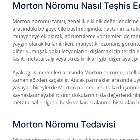
Morton Nöromu Nasıl Teşhis Ed
Morton nöromu tanısı, genellikle klinik değerlendirme
arasındaki bölgeye elle bastırıldığında, hastanın karakte
muayeneye ek olarak, görüntüleme yöntemleri de tanıya 
yaygın olarak kullanılırken, manyetik rezonans görün
diğer yumuşak doku lezyonlarını dışlamak için tercih 
fasiit, metatarsalji veya stres kırıkları gibi diğer ayak 
Ayak ağrısı nedenleri arasında Morton nöromu, özelli
zaman gözden kaçabilir. Ancak parmaklar arasında uyu
yaşayan bireylerde Morton nöromu mutlaka düşünülme
kaynaklanmayabilir; sinir dokularının da değerlendirilm
metatarsal bölgede baskı ve karıncalanma hissi olan ha
Morton Nöromu Tedavisi