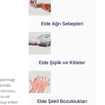
Elde Ağrı Sebepleri
Elde Şişlik ve Kitleler
k parmağı
larında
on nöromu,
ha sık
Elde Şekil Bozuklukları
 olup erken