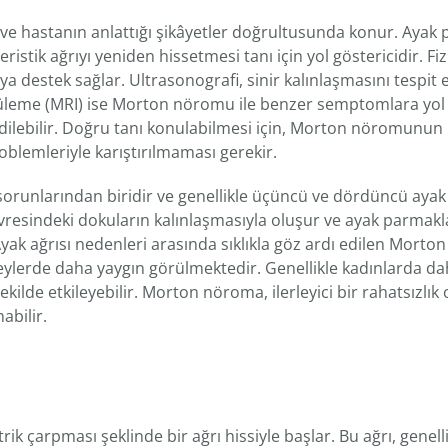
 ve hastanın anlattığı şikâyetler doğrultusunda konur. Ayak 
ristik ağrıyı yeniden hissetmesi tanı için yol göstericidir. Fiz
destek sağlar. Ultrasonografi, sinir kalınlaşmasını tespit 
tüleme (MRI) ise Morton nöromu ile benzer semptomlara yol
edilebilir. Doğru tanı konulabilmesi için, Morton nöromunun
problemleriyle karıştırılmaması gerekir.
sorunlarından biridir ve genellikle üçüncü ve dördüncü aya
çevresindeki dokuların kalınlaşmasıyla oluşur ve ayak parmak
 Ayak ağrısı nedenleri arasında sıklıkla göz ardı edilen Mort
reylerde daha yaygın görülmektedir. Genellikle kadınlarda da
ekilde etkileyebilir. Morton nöroma, ilerleyici bir rahatsızlık
abilir.
rik çarpması şeklinde bir ağrı hissiyle başlar. Bu ağrı, genell