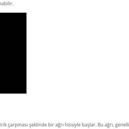
abilir.
rik çarpması şeklinde bir ağrı hissiyle başlar. Bu ağrı, genell