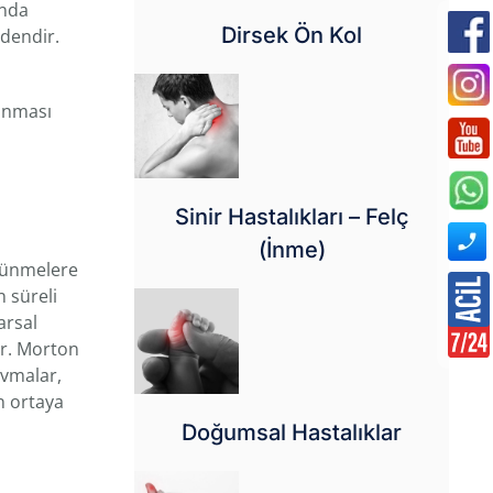
ında
Dirsek Ön Kol
rdendir.
yanması
Sinir Hastalıkları – Felç
(İnme)
tünmelere
n süreli
arsal
ir. Morton
avmalar,
n ortaya
Doğumsal Hastalıklar