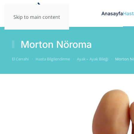
Anasayfa
Hast
Skip to main content
Morton Nöroma
El Cerrahi
Hasta Bilgilendirme
Ayak – Ayak Bileği
Morton N