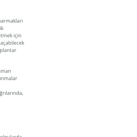
parmakları
ik
etmek için
 açabilecek
 plantar
zaman
kınmalar
ğrılarında,