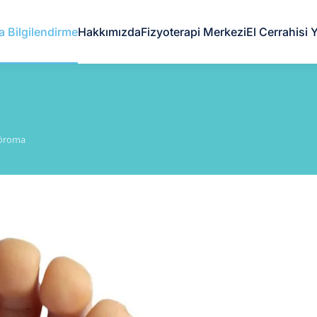
a Bilgilendirme
Hakkımızda
Fizyoterapi Merkezi
El Cerrahisi Y
öroma