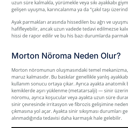
uzun süre kalmakla, yürümekle veya sıkı ayakkabı giy
gelişen uyuşma, karıncalanma ya da “çakıl taşı üzerinde 
Ayak parmakları arasında hissedilen bu ağrı ve uyuşma, si
hafifleyebilir, ancak uzun vadede tedavi edilmezse kalı
hissi de rapor edilir ve bu his bazı durumlarda parmak 
Morton Nöroma Neden Olur?
Morton nöromunun oluşmasındaki temel mekanizma, aya
maruz kalmasıdır. Bu baskılar genellikle yanlış ayakkab
kullanım sonucu ortaya çıkar. Ayrıca ayakta anatomik 
kemiklerde aşırı yüklenme (metatarsalji) — sinir üzeri
nöromu, ayrıca koşucular veya ayakta uzun süre duran
sinir çevresinde irritasyon ve fibrozis gelişimine ned
çıkmasına yol açar. Ayakta sinir sıkışması durumları 
alınmadığında tedavisi daha karmaşık hale gelebilir.