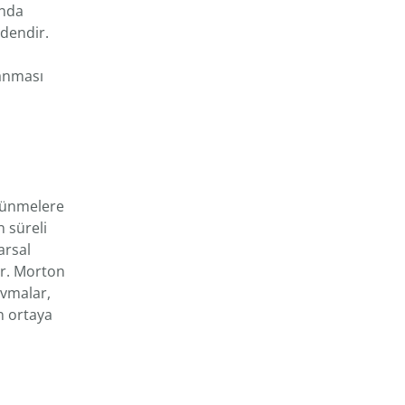
ında
rdendir.
yanması
tünmelere
n süreli
arsal
ir. Morton
avmalar,
n ortaya