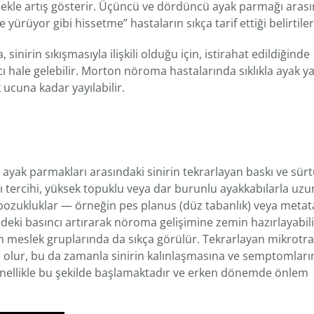
mekle artış gösterir. Üçüncü ve dördüncü ayak parmağı aras
yürüyor gibi hissetme” hastaların sıkça tarif ettiği belirtile
nirin sıkışmasıyla ilişkili olduğu için, istirahat edildiğinde
cı hale gelebilir. Morton nöroma hastalarında sıklıkla ayak 
ucuna kadar yayılabilir.
k parmakları arasındaki sinirin tekrarlayan baskı ve sür
ı tercihi, yüksek topuklu veya dar burunlu ayakkabılarla uzu
bozukluklar — örneğin pes planus (düz tabanlık) veya metat
ndeki basıncı artırarak nöroma gelişimine zemin hazırlayabil
 meslek gruplarında da sıkça görülür. Tekrarlayan mikrotr
en olur, bu da zamanla sinirin kalınlaşmasına ve semptomları
genellikle bu şekilde başlamaktadır ve erken dönemde önlem