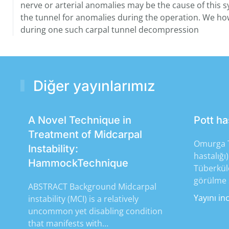
nerve or arterial anomalies may be the cause of this
the tunnel for anomalies during the operation. We ho
during one such carpal tunnel decompression
Diğer yayınlarımız
A Novel Technique in
Pott ha
Treatment of Midcarpal
Omurga T
Instability:
hastalığı
HammockTechnique
Tüberkül
görülme s
ABSTRACT Background Midcarpal
Yayını in
instability (MCI) is a relatively
uncommon yet disabling condition
that manifests with…