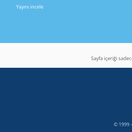
Yayını incele
Sayfa içeriği sade
© 1999 -