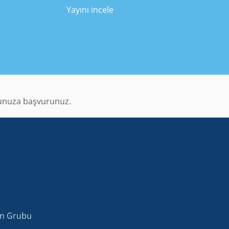
Yayını incele
orunuza başvurunuz.
yon Grubu