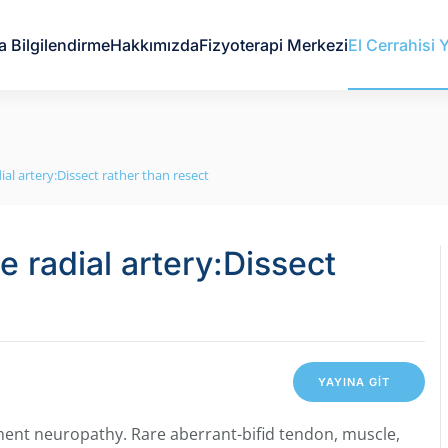
a Bilgilendirme
Hakkımızda
Fizyoterapi Merkezi
El Cerrahisi Y
al artery:Dissect rather than resect
 radial artery:Dissect
YAYINA GİT
nt neuropathy. Rare aberrant-bifid tendon, muscle,