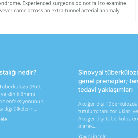
 syndrome. Experienced surgeons do not fail to examine
wever came across an extra-tunnel arterial anomaly
stalığı nedir?
Sinovyal tüberküloz
genel prensipler; tan
überkülozu (Pott
tedavi yaklaşımları
) ve klinik önemi
oz enfeksiyonunun
Akciğer dışı Tüberkülozda
ıklığı ülkelerin…
tutulum: tanı zorlukları ve
Akciğer dışı tüberküloz en
cele
olarak…
Yayını incele