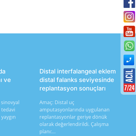
da
Distal interfalangeal eklem
ı ve
distal falanks seviyesinde
replantasyon sonuçları
 sinovyal
Amaç: Distal uç
 tedavi
amputasyonlarında uygulanan
 yaygın
replantasyonlar geriye dönük
olarak değerlendirildi. Çalışma
planı:…